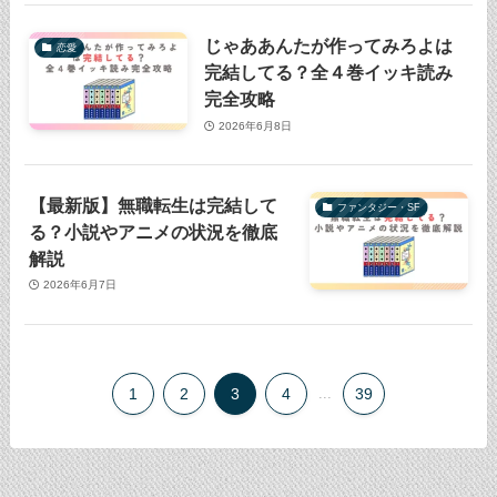
じゃああんたが作ってみろよは
恋愛
完結してる？全４巻イッキ読み
完全攻略
2026年6月8日
【最新版】無職転生は完結して
ファンタジー・SF
る？小説やアニメの状況を徹底
解説
2026年6月7日
1
2
3
4
...
39