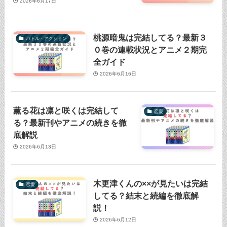
2026年6月17日
桃源暗鬼は完結してる？最新３
バトル・アクション
０巻の連載状況とアニメ２期完
全ガイド
2026年6月16日
薫る花は凛と咲くは完結して
恋愛
る？最新刊やアニメの続きを徹
底解説
2026年6月13日
木更津くんの××が見たいは完結
恋愛
してる？結末と続編を徹底解
説！
2026年6月12日