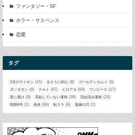
ファンタジー・SF
ホラー・サスペンス
恋愛
タグ
(15)
(8)
(5)
3月のライオン
るろうに剣心
ゴールデンカムイ
(8)
(97)
(69)
(17)
ダンダダン
ナルト
ヒロアカ
ワンピース
(9)
(38)
(20)
君に届け
完結していない漫画
完結済み漫画
(1)
(66)
(6)
(1)
怪獣8号
炎炎
転スラ
鬼滅の刃