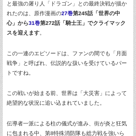
と最強の屠り人「ドラゴン」との最終決戦が描か
れたのは、原作漫画の
27巻
第245話「世界の中
心」から
31巻
第272話「騎士王」でクライマック
スを迎えます
。
この一連のエピソードは、ファンの間でも「月面
戦争」と呼ばれ、伝説的な扱いを受けているパー
トですね。
この戦いが始まる前、世界は「大災害」によって
絶望的な状況に追い込まれていました。
伝導者一派による柱の儀式が進み、街が炎と狂気
に包まれる中、第8特殊消防隊も総力戦を強いら