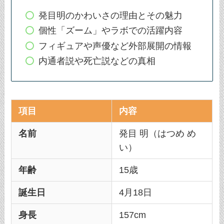
発目明のかわいさの理由とその魅力
個性「ズーム」やラボでの活躍内容
フィギュアや声優など外部展開の情報
内通者説や死亡説などの真相
項目
内容
名前
発目 明（はつめ め
い）
年齢
15歳
誕生日
4月18日
身長
157cm