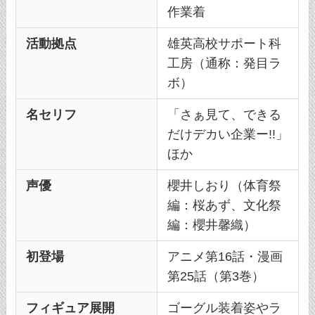
作業着
活動拠点
雄英高校サポート科
工房（通称：発目ラ
ボ）
名セリフ
「さぁ見て、できる
だけデカい企業ー!!」
ほか
声優
櫻井しおり（体育祭
編：桜あず、文化祭
編：櫻井馨織）
初登場
アニメ第16話・漫画
第25話（第3巻）
フィギュア展開
ゴーグル装着姿やラ