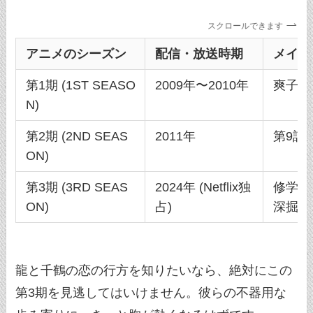
スクロールできます
アニメのシーズン
配信・放送時期
メイン
第1期 (1ST SEASO
2009年〜2010年
爽子と
N)
第2期 (2ND SEAS
2011年
第9話
ON)
第3期 (3RD SEAS
2024年 (Netflix独
修学旅
ON)
占)
深掘り
龍と千鶴の恋の行方を知りたいなら、絶対にこの
第3期を見逃してはいけません。彼らの不器用な