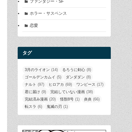
ファンタジー・SF
ホラー・サスペンス
恋愛
タグ
3月のライオン
(14)
るろうに剣心
(8)
ゴールデンカムイ
(5)
ダンダダン
(8)
ナルト
(97)
ヒロアカ
(69)
ワンピース
(17)
君に届け
(9)
完結していない漫画
(38)
完結済み漫画
(20)
怪獣8号
(1)
炎炎
(66)
転スラ
(6)
鬼滅の刃
(1)