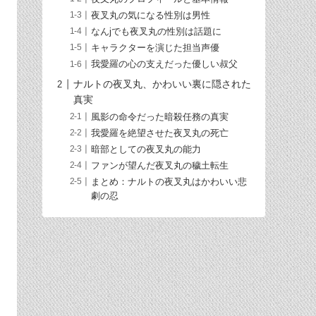
夜叉丸の気になる性別は男性
なんjでも夜叉丸の性別は話題に
キャラクターを演じた担当声優
我愛羅の心の支えだった優しい叔父
ナルトの夜叉丸、かわいい裏に隠された
真実
風影の命令だった暗殺任務の真実
我愛羅を絶望させた夜叉丸の死亡
暗部としての夜叉丸の能力
ファンが望んだ夜叉丸の穢土転生
まとめ：ナルトの夜叉丸はかわいい悲
劇の忍