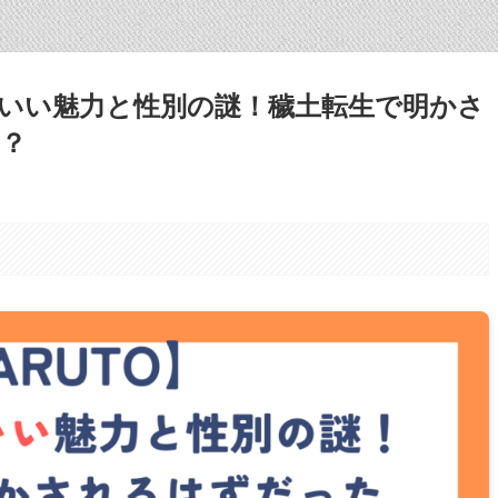
いい魅力と性別の謎！穢土転生で明かさ
？
。