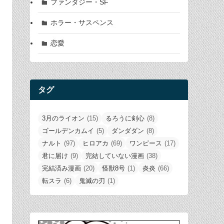
ファンタジー・SF
ホラー・サスペンス
恋愛
タグ
3月のライオン
(15)
るろうに剣心
(8)
ゴールデンカムイ
(5)
ダンダダン
(8)
ナルト
(97)
ヒロアカ
(69)
ワンピース
(17)
君に届け
(9)
完結していない漫画
(38)
完結済み漫画
(20)
怪獣8号
(1)
炎炎
(66)
転スラ
(6)
鬼滅の刃
(1)