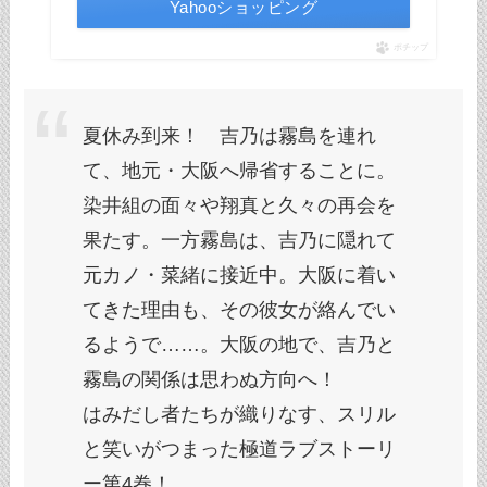
Yahooショッピング
ポチップ
夏休み到来！ 吉乃は霧島を連れ
て、地元・大阪へ帰省することに。
染井組の面々や翔真と久々の再会を
果たす。一方霧島は、吉乃に隠れて
元カノ・菜緒に接近中。大阪に着い
てきた理由も、その彼女が絡んでい
るようで……。大阪の地で、吉乃と
霧島の関係は思わぬ方向へ！
はみだし者たちが織りなす、スリル
と笑いがつまった極道ラブストーリ
ー第4巻！