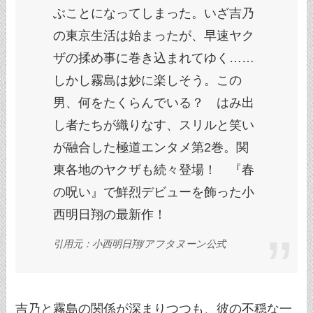
ぶことになってしまった。いざ吉乃
の東京生活は始まったが、早速ヤク
ザの揉め事に巻き込まれてゆく……
しかし霧島は妙に楽しそう。この
男、何をたくらんでいる？ はみ出
し者たちが織りなす、スリルと笑い
が融合した極道エンタメ第2巻。関
東各地のヤクザも続々登場！ 『春
の呪い』で鮮烈デビューを飾った小
西明日翔の最新作！
引用元：小西明日翔/アフタヌーン公式
吉乃と霧島の関係が深まりつつも、彼の不穏な一