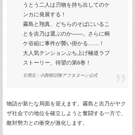
うとう二人は刃物を持ち出してのケ
ンカに発展する！
霧島と翔真、どちらのそばにいるこ
とを吉乃は選ぶのか――。さらに桐
ケ谷組に事件が襲い掛かる……！
大人気テンションぶち上げ極道ラブ
ストーリー、待望の第6巻！
引用元：小西明日翔/アフタヌーン公式
物語が新たな局面を迎えます。霧島と吉乃がヤク
ザ社会での地位を確立しようと奮闘する一方で、
敵対勢力との衝突が激化します。