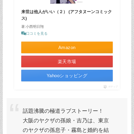
来世は他人がいい（２） (アフタヌーンコミック
ス)
著:小西明日翔
口コミを見る
Amazon
楽天市場
Yahooショッピング
ポチップ
話題沸騰の極道ラブストーリー！
大阪のヤクザの孫娘・吉乃は、東京
のヤクザの孫息子・霧島と婚約を結