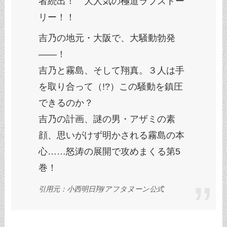
者続出！ 大人気の極道ラブストー
リー！！
吉乃の地元・大阪で、大騒動勃発
――！
吉乃と霧島、そして翔真。３人は手
を取り合って（!?）この騒動を鎮圧
できるのか？
吉乃の計画、謎の男・アザミの素
顔、思いがけず明かされる霧島の本
心……怒涛の展開で攻めまくる第5
巻！
引用元：小西明日翔/アフタヌーン公式