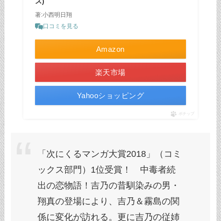
ス)
著:小西明日翔
口コミを見る
Amazon
楽天市場
Yahooショッピング
ポチップ
「次にくるマンガ大賞2018」（コミ
ックス部門）1位受賞！ 中毒者続
出の恋物語！吉乃の昔馴染みの男・
翔真の登場により、吉乃＆霧島の関
係に変化が訪れる。更に吉乃の従姉