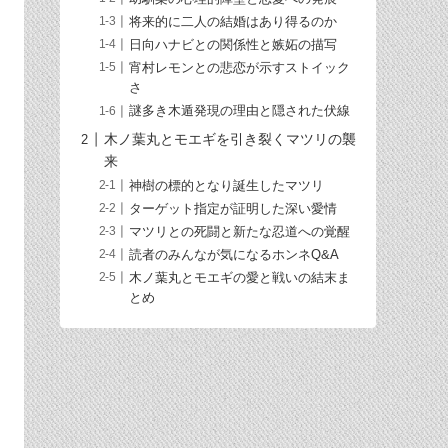
将来的に二人の結婚はあり得るのか
日向ハナビとの関係性と嫉妬の描写
宵村レモンとの悲恋が示すストイック
さ
謎多き木遁発現の理由と隠された伏線
木ノ葉丸とモエギを引き裂くマツリの襲
来
神樹の標的となり誕生したマツリ
ターゲット指定が証明した深い愛情
マツリとの死闘と新たな忍道への覚醒
読者のみんなが気になるホンネQ&A
木ノ葉丸とモエギの愛と戦いの結末ま
とめ