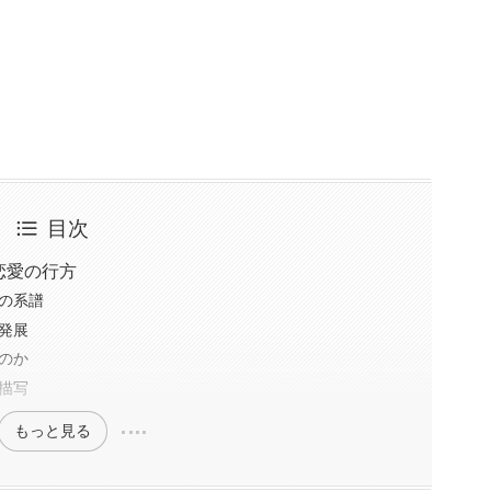
目次
恋愛の行方
の系譜
発展
のか
描写
もっと見る