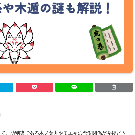
す。
語の中で、幼馴染である木ノ葉丸やモエギの恋愛関係が今後どう