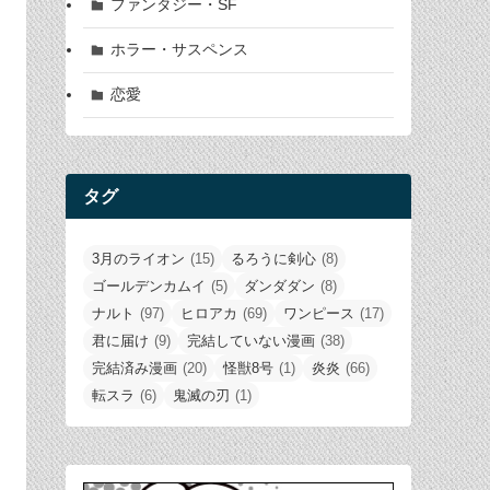
ファンタジー・SF
ホラー・サスペンス
恋愛
タグ
3月のライオン
(15)
るろうに剣心
(8)
ゴールデンカムイ
(5)
ダンダダン
(8)
ナルト
(97)
ヒロアカ
(69)
ワンピース
(17)
君に届け
(9)
完結していない漫画
(38)
完結済み漫画
(20)
怪獣8号
(1)
炎炎
(66)
転スラ
(6)
鬼滅の刃
(1)