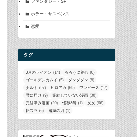
ファンタジー・SF
ホラー・サスペンス
恋愛
タグ
3月のライオン
(14)
るろうに剣心
(8)
ゴールデンカムイ
(5)
ダンダダン
(8)
ナルト
(97)
ヒロアカ
(69)
ワンピース
(17)
君に届け
(9)
完結していない漫画
(38)
完結済み漫画
(20)
怪獣8号
(1)
炎炎
(66)
転スラ
(6)
鬼滅の刃
(1)