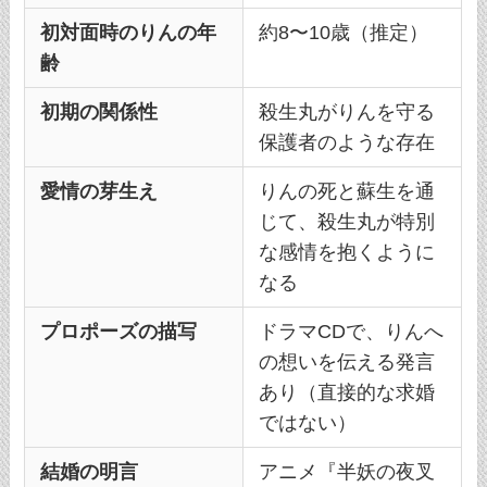
初対面時のりんの年
約8〜10歳（推定）
齢
初期の関係性
殺生丸がりんを守る
保護者のような存在
愛情の芽生え
りんの死と蘇生を通
じて、殺生丸が特別
な感情を抱くように
なる
プロポーズの描写
ドラマCDで、りんへ
の想いを伝える発言
あり（直接的な求婚
ではない）
結婚の明言
アニメ『半妖の夜叉