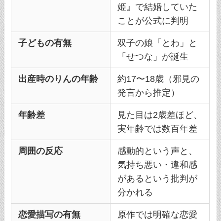
姫』で結婚していた
ことが公式に判明
子どもの有無
双子の娘「とわ」と
「せつな」が誕生
出産時のりんの年齢
約17〜18歳（邪見の
発言から推定）
年齢差
見た目は2歳差ほど、
実年齢では数百年差
周囲の反応
感動的という声と、
気持ち悪い・違和感
があるという批判が
分かれる
恋愛描写の有無
原作では明確な恋愛