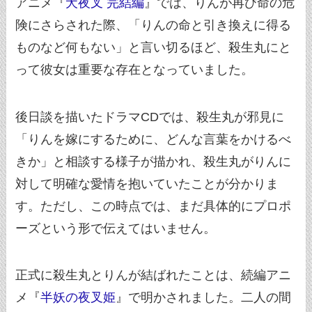
アニメ『
犬夜叉 完結編
』では、りんが再び命の危
険にさらされた際、「りんの命と引き換えに得る
ものなど何もない」と言い切るほど、殺生丸にと
って彼女は重要な存在となっていました。
後日談を描いたドラマCDでは、殺生丸が邪見に
「りんを嫁にするために、どんな言葉をかけるべ
きか」と相談する様子が描かれ、殺生丸がりんに
対して明確な愛情を抱いていたことが分かりま
す。ただし、この時点では、まだ具体的にプロポ
ーズという形で伝えてはいません。
正式に殺生丸とりんが結ばれたことは、続編アニ
メ『
半妖の夜叉姫
』で明かされました。二人の間