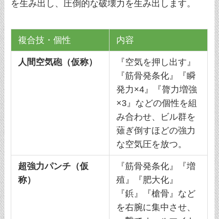
を生み出し、圧倒的な破壊力を生み出します。
複合技・個性
内容
人間空気砲（仮称）
『空気を押し出す』
『筋骨発条化』『瞬
発力×4』『膂力増強
×3』などの個性を組
み合わせ、ビル群を
薙ぎ倒すほどの強力
な空気圧を放つ。
超強力パンチ（仮
『筋骨発条化』『増
称）
殖』『肥大化』
『鋲』『槍骨』など
を右腕に集中させ、